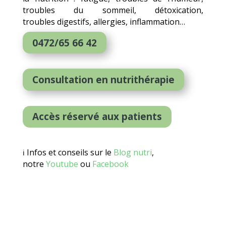
troubles du sommeil, détoxication,
troubles digestifs, allergies, inflammation…
0472/65 66 42
Consultation en nutrithérapie
Accès réservé aux patients
Infos et conseils sur le
Blog nutri
,
ℹ️
notre
Youtube
ou
Facebook