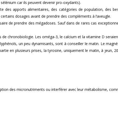
u sélénium car ils peuvent devenir pro-oxydants).
pte des apports alimentaires, des catégories de population, des be
certains dosages avant de prendre des compléments à l’aveugle.
ssaire de prendre des mégadoses. Sauf dans de rares cas exceptionne
s de chronobiologie. Les oméga-3, le calcium et la vitamine D seraien
olyphénols, un peu dynamisants, sont à conseiller le matin. Le magn
artie en plusieurs prises, la tyrosine, uniquement le matin, à jeun, 2
rption des micronutriments ou interférer avec leur métabolisme, co