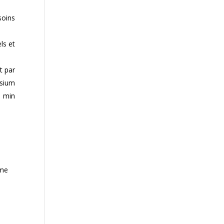
soins
ls et
t par
ésium
0 min
mme