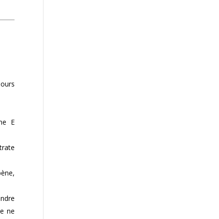
jours
ine E
trate
pène,
endre
de ne