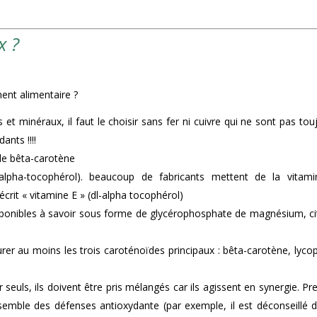
x ?
nt alimentaire ?
s et minéraux, il faut le choisir sans fer ni cuivre qui ne sont pas tou
ants !!!!
de bêta-carotène
-alpha-tocophérol). beaucoup de fabricants mettent de la vitam
rit « vitamine E » (dl-alpha tocophérol)
sponibles à savoir sous forme de glycérophosphate de magnésium, ci
rer au moins les trois caroténoïdes principaux : bêta-carotène, lyco
seuls, ils doivent être pris mélangés car ils agissent en synergie. Pr
nsemble des défenses antioxydante (par exemple, il est déconseillé 